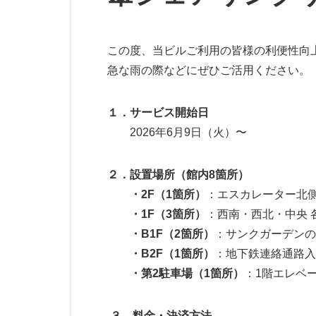
この度、当ビルご利用の皆様の利便性向
急な雨の際などにぜひご活用ください。
１．サービス開始日
2026年6月9日（火）〜
２．設置場所（館内8箇所）
・2F
（1箇所）
：エスカレーター北
・1F
（3箇所）
：西南・西北・中央 
・B1F
（2箇所）
：サンクガーデンの
・B2F
（1箇所）
：地下鉄連絡通路入
・第2駐車場（1箇所）
：1階エレベ
３．
料金・決済方法