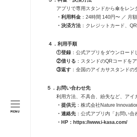
アプリで専用スタンドから傘をレンタ
・利用料金
：24時間 140円〜 ／ 月
・決済方法
：クレジットカード、Q
４．
利用手順
①登録
：公式アプリをダウンロード
②借りる
：スタンドのQRコードを
③返す
：全国のアイカサスタンドの
５．お問い合わせ先
利用方法、不具合、紛失など、アイカ
・提供元
：株式会社Nature Innova
MENU
・連絡先
：公式アプリ内「お問い合
・HP
：https://www.i-kasa.com/