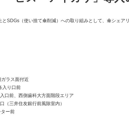
上とSDGs（使い捨て傘削減）への取り組みとして、傘シェア
側ガラス面付近
各入り口前
入口前、西側歯科大方面階段エリア
口（三井住友銀行前風除室内）
ーター前