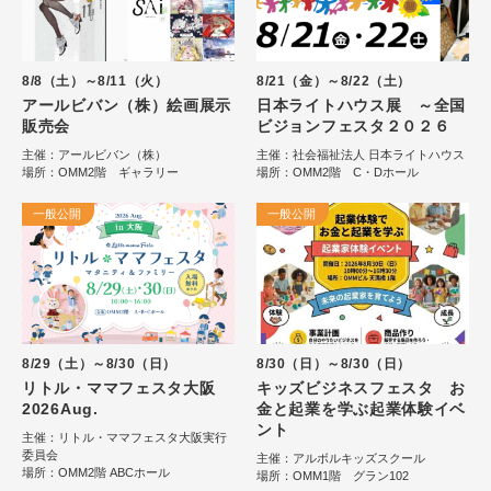
8/8（土）～8/11（火）
8/21（金）～8/22（土）
アールビバン（株）絵画展示
日本ライトハウス展 ～全国
販売会
ビジョンフェスタ２０２６
主催：アールビバン（株）
主催：社会福祉法人 日本ライトハウス
場所：OMM2階 ギャラリー
場所：OMM2階 C・Dホール
一般公開
一般公開
8/29（土）～8/30（日）
8/30（日）～8/30（日）
リトル・ママフェスタ大阪
キッズビジネスフェスタ お
2026Aug.
金と起業を学ぶ起業体験イベ
ント
主催：リトル・ママフェスタ大阪実行
委員会
主催：アルボルキッズスクール
場所：OMM2階 ABCホール
場所：OMM1階 グラン102