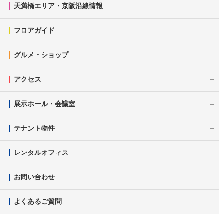
天満橋エリア・京阪沿線情報
20日
午後
（木）
フロアガイド
夜間
グルメ・ショップ
午前
アクセス
21日
午後
TEL
（金）
展示ホール・会議室
夜間
TEL
テナント物件
午前
レンタルオフィス
22日
午後
（土）
お問い合わせ
夜間
よくあるご質問
午前