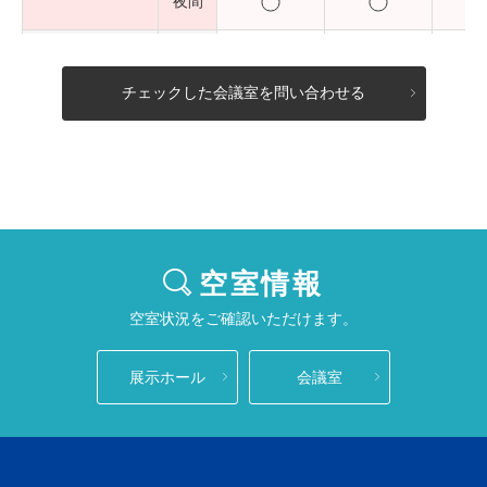
夜間
午前
チェックした会議室を問い合わせる
12日
午後
（水）
夜間
午前
✕
✕
13日
午後
✕
✕
（木）
夜間
✕
✕
午前
✕
✕
空室情報
14日
午後
✕
✕
（金）
夜間
✕
✕
空室状況をご確認いただけます。
午前
✕
✕
15日
午後
✕
✕
（土）
展示ホール
会議室
夜間
✕
✕
午前
✕
✕
16日
午後
✕
✕
（日）
夜間
✕
✕
午前
TEL
TEL
T