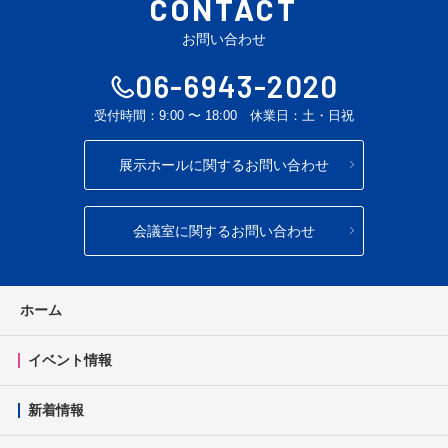
CONTACT
午後
17日
（月）
お問い合わせ
夜間
06-6943-2020
受付時間：9:00 〜 18:00 休業日：土・日祝
午前
✕
✕
展示ホールに関するお問い合わせ
18日
午後
✕
✕
（火）
夜間
TEL
TEL
T
会議室に関するお問い合わせ
午前
✕
✕
ホーム
19日
午後
✕
✕
（水）
イベント情報
夜間
新着情報
午前
TEL