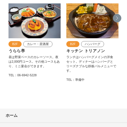
B2F
カレー・居酒屋
B2F
ハンバーグ
うらら亭
キッチン トリアノン
昼は野菜ベースのカレーソース。夜
ランチはハンバーグメインの洋食
は2,000円コース。その他コースもあ
セット。ディナーはハンバーグと
り、ミニ宴会ができます。
リーズナブルな鉄板バルメニューで
す。
TEL：06-6942-5228
TEL：準備中
T
ホーム