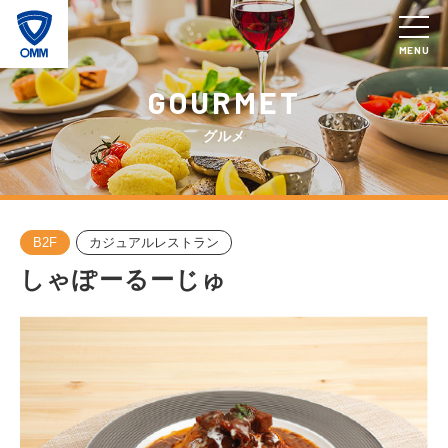
MENU
GOURMET
グルメ
B2F
カジュアルレストラン
しゃぽーるーじゅ