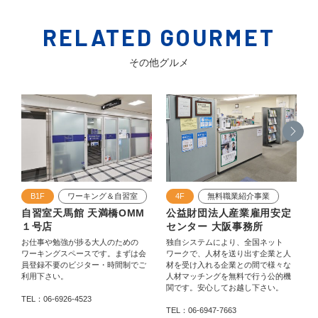
RELATED GOURMET
その他グルメ
B1F
ワーキング＆自習室
4F
無料職業紹介事業
自習室天馬館 天満橋OMM
公益財団法人産業雇用安定
１号店
センター 大阪事務所
お仕事や勉強が捗る大人のための
独自システムにより、全国ネット
ワーキングスペースです。まずは会
ワークで、人材を送り出す企業と人
員登録不要のビジター・時間制でご
材を受け入れる企業との間で様々な
利用下さい。
人材マッチングを無料で行う公的機
関です。安心してお越し下さい。
TEL：06-6926-4523
T
TEL：06-6947-7663