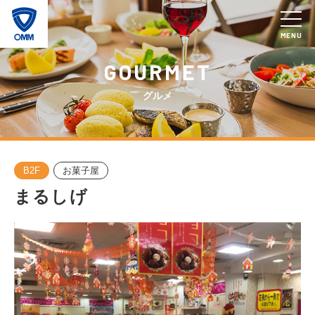
MENU
GOURMET
グルメ
B2F
お菓子屋
まるしげ