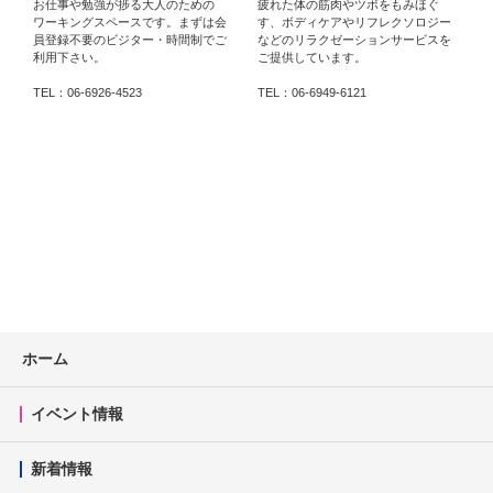
お仕事や勉強が捗る大人のための
疲れた体の筋肉やツボをもみほぐ
ワーキングスペースです。まずは会
す、ボディケアやリフレクソロジー
員登録不要のビジター・時間制でご
などのリラクゼーションサービスを
利用下さい。
ご提供しています。
TEL：06-6926-4523
TEL：06-6949-6121
T
ホーム
イベント情報
新着情報