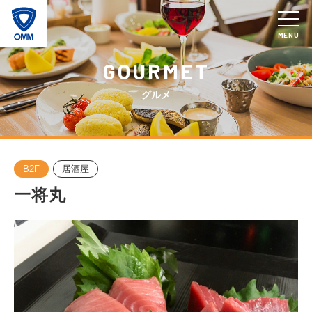
MENU
GOURMET
グルメ
B2F
居酒屋
一将丸