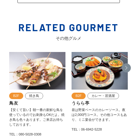
RELATED GOURMET
その他グルメ
B2F
焼き鳥
B2F
カレー・居酒屋
鳥友
うらら亭
【安くて旨い】朝一番の新鮮な鳥を
昼は野菜ベースのカレーソース。夜
和
使っているのでお刺身もOKだよ。焼
は2,000円コース。その他コースもあ
き鳥も色々あります。ご来店お待ち
り、ミニ宴会ができます。
しております。
TEL：06-6942-5228
TEL：080-5028-0308
T