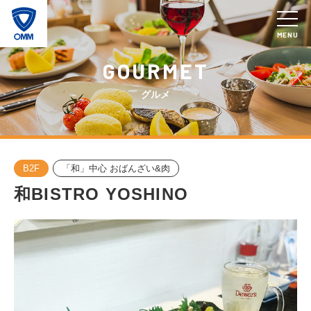
MENU
GOURMET
グルメ
B2F
「和」中心 おばんざい&肉
和BISTRO YOSHINO