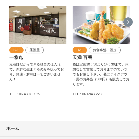
B2F
居酒屋
B2F
お食事処・酒房
一将丸
天満 百番
元漁師だからできる独自の仕入れ
昼は定食10：30より14：30まで、休
で、新鮮な生まぐろのみを扱ってお
憩なしで営業しておりますのでいつ
り、冷凍・解凍は一切ございませ
でもお越し下さい。昼はテイクアウ
ん！
ト用のお弁当（500円）も販売してお
ります。
TEL：06-4397-3925
TEL：06-6943-2233
T
ホーム