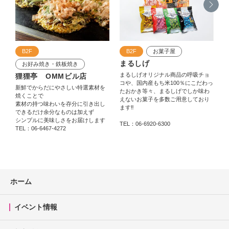
B2F
B2F
お菓子屋
まるしげ
お好み焼き・鉄板焼き
まるしげオリジナル商品の呼吸チョ
狸狸亭 OMMビル店
t
コや、国内産もち米100％にこだわっ
新鮮でからだにやさしい特選素材を
たおかき等々、まるしげでしか味わ
焼くことで
えないお菓子を多数ご用意しており
素材の持つ味わいを存分に引き出し
ます‼
できるだけ余分なものは加えず
シンプルに美味しさをお届けします
TEL：06-6920-6300
TEL：06-6467-4272
T
ホーム
イベント情報