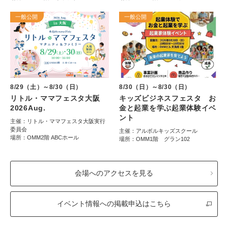
一般公開
一般公開
8/29（土）～8/30（日）
8/30（日）～8/30（日）
リトル・ママフェスタ大阪
キッズビジネスフェスタ お
2026Aug.
金と起業を学ぶ起業体験イベ
ント
主催：リトル・ママフェスタ大阪実行
委員会
主催：アルボルキッズスクール
場所：OMM2階 ABCホール
場所：OMM1階 グラン102
会場へのアクセスを見る
イベント情報への掲載申込はこちら