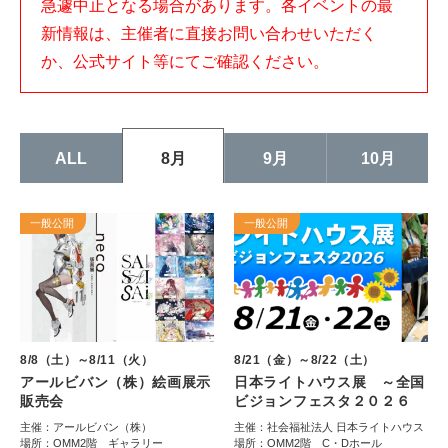
急遽中止となる場合があります。各イベントの最
新情報は、主催者に直接お問い合わせいただく
か、公式サイト等にてご確認ください。
ALL
9月
10月
8月
一般公開
一般公開
8/8（土）～8/11（火）
8/21（金）～8/22（土）
アールビバン（株）絵画展示
日本ライトハウス展 ～全国
販売会
ビジョンフェスタ２０２６
主催：アールビバン（株）
主催：社会福祉法人 日本ライトハウス
場所：OMM2階 ギャラリー
場所：OMM2階 C・Dホール