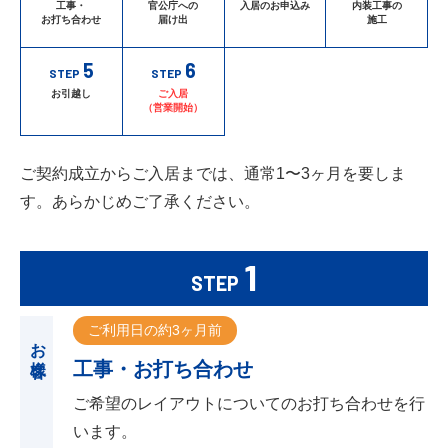
工事・
官公庁への
入居のお申込み
内装工事の
お打ち合わせ
届け出
施工
5
6
STEP
STEP
お引越し
ご入居
（営業開始）
ご契約成立からご入居までは、通常1〜3ヶ月を要しま
す。あらかじめご了承ください。
1
STEP
ご利用日の約3ヶ月前
お客様
工事・お打ち合わせ
ご希望のレイアウトについてのお打ち合わせを行
います。